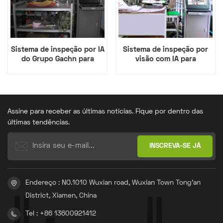
Sistema de inspeção por IA
Sistema de inspeção por
do Grupo Gachn para
visão com IA para
máquina de fabricação de
máquinas de fabricação de
sacos com válvulas
sacos valvulados.
Adstar.
Assine para receber as últimas notícias. Fique por dentro das
últimas tendências.
Endereço : NO.1010 Wuxian road, Wuxian Town Tong'an
District, Xiamen, China
Tel : +86 13600921412