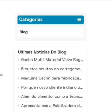
Categorias
Blog
Últimas Notícias Do Blog
Gachn Multi-Material Valve Bag Making Machine: Versatile Production for PE, PP, and Paper-Plastic
5 custos ocultos do carregamento manual de caminhões que estão drenando seus lucros
as
Máquina Gachn para fabricação de sacos com válvulas multimateriais: Produção versátil para sacos de PE, PP e compósitos de papel e plástico.
Por que nosso cliente indiano dobrou sua aposta nas máquinas de sacos valvulados da GACHN?
Além do cimento: como a tecnologia de carregamento inteligente da Gachn beneficia as indústrias química, mineral e de grãos.
Apresentamos a Paletizadora de Alto Nível da Gachn – Redefinindo Eficiência, Precisão e Confiabilidade na Paletização de Materiais Ensacados em Armazéns.