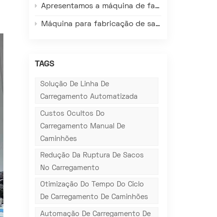
Apresentamos a máquina de fabricação de sacos valvulados de tecido plástico FK008-III – Redefinindo eficiência, precisão e qualidade em embalagens.
Máquina para fabricação de sacos com válvulas Gachn: Adaptada às condições reais de fábricas no exterior, resolve os principais problemas de produção local.
TAGS
Solução De Linha De
Carregamento Automatizada
Custos Ocultos Do
Carregamento Manual De
Caminhões
Redução Da Ruptura De Sacos
No Carregamento
Otimização Do Tempo Do Ciclo
De Carregamento De Caminhões
Automação De Carregamento De