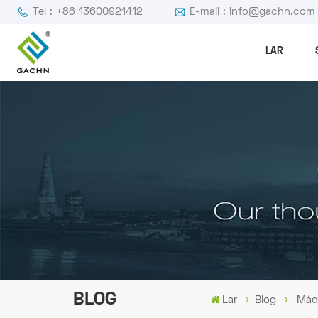
Tel : +86 13600921412
E-mail : info@gachn.com
LAR
BLOG
Lar
Blog
Máqu