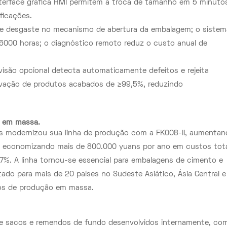
nterface gráfica HMI permitem a troca de tamanho em 5 minuto
ficações.
de desgaste no mecanismo de abertura da embalagem; o sistem
6000 horas; o diagnóstico remoto reduz o custo anual de
 visão opcional detecta automaticamente defeitos e rejeita
vação de produtos acabados de ≥99,5%, reduzindo
o em massa.
s modernizou sua linha de produção com a FK008-II, aumentan
, economizando mais de 800.000 yuans por ano em custos tot
7%. A linha tornou-se essencial para embalagens de cimento e
ado para mais de 20 países no Sudeste Asiático, Ásia Central e
cos de produção em massa.
de sacos e remendos de fundo desenvolvidos internamente, co