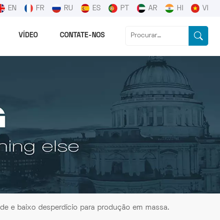
EN
FR
RU
ES
PT
AR
HI
VI
VÍDEO
CONTATE-NOS
ade e baixo desperdício para produção em massa.