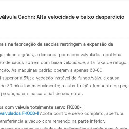
álvula Gachn: Alta velocidade e baixo desperdício
onais na fabricação de sacolas restringem a expansão da
químicos e grãos, a demanda por sacos valvulados continua
ão de sacos sofrem com baixa velocidade, alta taxa de refugo,
enção. As máquinas padrão operam a apenas 60-80
 superior a 3%; a vedação instável do fundo/válvula causa
 de 30 minutos manualmente; a substituição frequente de peç
produção em massa difícil de sustentar.
os com válvula totalmente servo FK008-II
valvulados FK008-II
Adota controle servo completo, abertura
ransferência a vácuo com remendo na parte inferior,