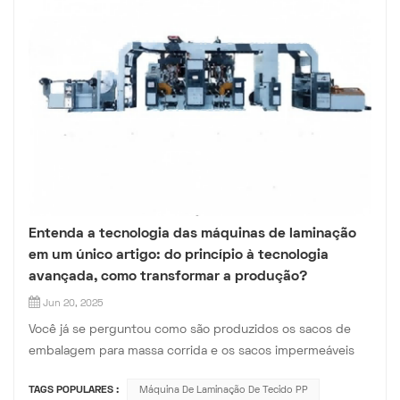
Entenda a tecnologia das máquinas de laminação
em um único artigo: do princípio à tecnologia
avançada, como transformar a produção?
Jun 20, 2025
Você já se perguntou como são produzidos os sacos de
embalagem para massa corrida e os sacos impermeáveis ​​
de tecido para cimento? A resposta está em uma
TAGS POPULARES :
Máquina De Laminação De Tecido PP
tecnologia chamada "laminação"! Hoje, vamos revelar o