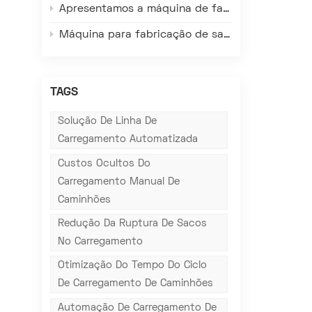
Apresentamos a máquina de fabricação de sacos valvulados de tecido plástico FK008-III – Redefinindo eficiência, precisão e qualidade em embalagens.
Máquina para fabricação de sacos com válvulas Gachn: Adaptada às condições reais de fábricas no exterior, resolve os principais problemas de produção local.
TAGS
Solução De Linha De
Carregamento Automatizada
Custos Ocultos Do
Carregamento Manual De
Caminhões
Redução Da Ruptura De Sacos
No Carregamento
Otimização Do Tempo Do Ciclo
De Carregamento De Caminhões
Automação De Carregamento De