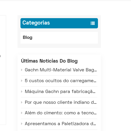
Categorias
Blog
o
Últimas Notícias Do Blog
Gachn Multi-Material Valve Bag Making Machine: Versatile Production for PE, PP, and Paper-Plastic
o
5 custos ocultos do carregamento manual de caminhões que estão drenando seus lucros
Máquina Gachn para fabricação de sacos com válvulas multimateriais: Produção versátil para sacos de PE, PP e compósitos de papel e plástico.
Por que nosso cliente indiano dobrou sua aposta nas máquinas de sacos valvulados da GACHN?
Além do cimento: como a tecnologia de carregamento inteligente da Gachn beneficia as indústrias química, mineral e de grãos.
Apresentamos a Paletizadora de Alto Nível da Gachn – Redefinindo Eficiência, Precisão e Confiabilidade na Paletização de Materiais Ensacados em Armazéns.