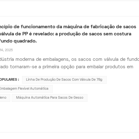
ncípio de funcionamento da máquina de fabricação de sacos
álvula de PP é revelado: a produção de sacos sem costura
fundo quadrado.
14, 2025
dústria moderna de embalagens, os sacos com válvula de fund
ado tornaram-se a primeira opção para embalar produtos em
granulados (como cimento, fertilizantes, alimentos, etc.) devid
OPULARES :
Linha De Produção De Sacos Com Válvula De 78g
u excelente desempenho e características de proteção
ntal. Máquina para fabricação de sacos...
Embalagem Flexível Automática
leno
Máquina Automática Para Sacos De Gesso