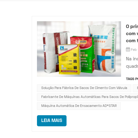
O pri
com v
com 
Feb 
Na in
quadr
pó e 
TAGS P
ao se
Solução Para Fábrica De Sacos De Cimento Com Válvula
ambie
Fabricante De Máquinas Automáticas Para Sacos De Polipropi
Máquina Automática De Ensacamento AD*STAR
LEIA MAIS