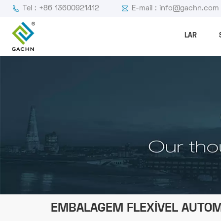
Tel : +86 13600921412
E-mail : info@gachn.com
LAR
EMBALAGEM FLEXÍVEL AUTOM