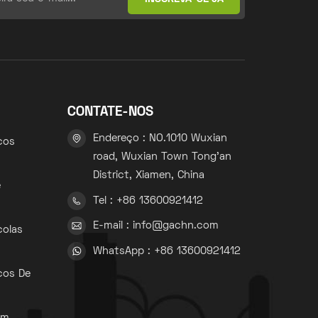
CONTATE-NOS
Endereço : NO.1010 Wuxian
cos
road, Wuxian Town Tong'an
District, Xiamen, China
e
Tel : +86 13600921412
E-mail : info@gachn.com
colas
WhatsApp : +86 13600921412
cos De