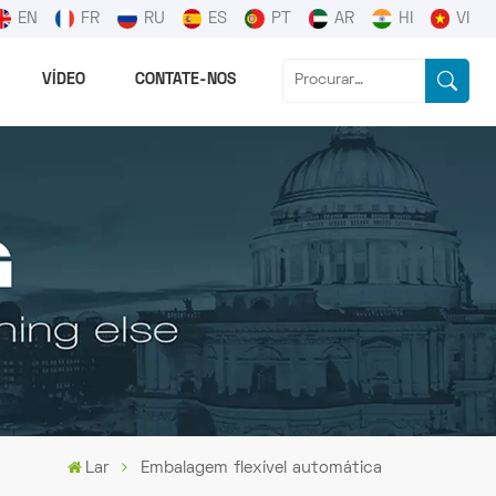
EN
FR
RU
ES
PT
AR
HI
VI
VÍDEO
CONTATE-NOS
Lar
Embalagem flexível automática