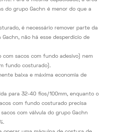
sas do grupo Gachn é menor do que a
sturado, é necessário remover parte da
a Gachn, não há esse desperdício de
ão com sacos com fundo adesivo) nem
m fundo costurado).
amente baixa e máxima economia de
zida para 32-40 fios/100mm, enquanto o
sacos com fundo costurado precisa
e sacos com válvula do grupo Gachn
%.
ra operar uma máquina de costura de