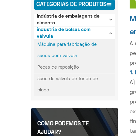
CATEGORIAS DE PRODUTOS
Indústria de embalagens de
M
cimento
indústria de bolsas com
e
válvula
A 
Máquina para fabricação de
pe
sacos com válvula
pr
Peças de reposição
1.
saco de válvula de fundo de
A)
bloco
gr
pr
ex
fi
COMO PODEMOS TE
ta
AJUDAR?