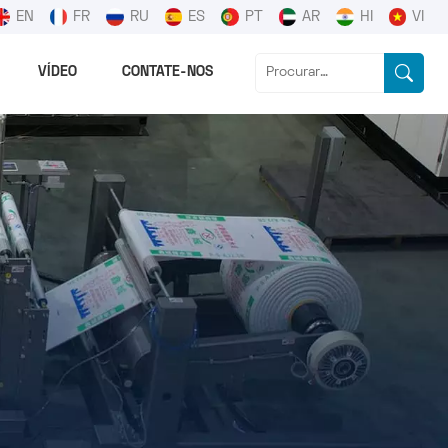
EN
FR
RU
ES
PT
AR
HI
VI
VÍDEO
CONTATE-NOS