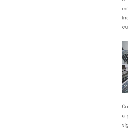
mú
in
cu
Co
a 
si