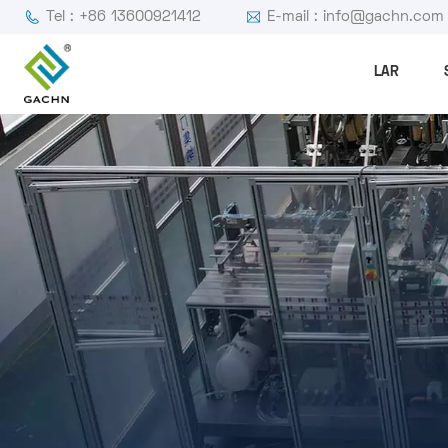
Tel : +86 13600921412
E-mail : info@gachn.com
LAR