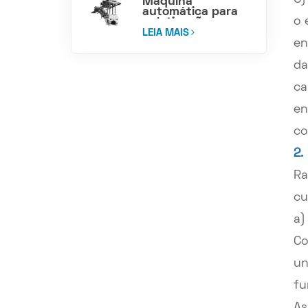
Máquina
automática para
o 
paletização e
carregamento de
LEIA MAIS
cimento ensacado
en
da
ca
en
co
2.
Ra
cu
a)
Co
un
fu
As