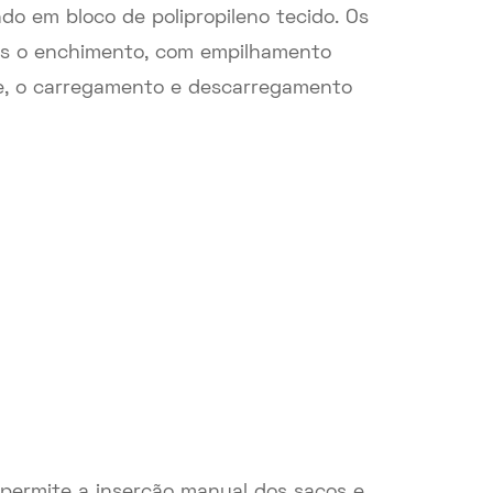
o em bloco de polipropileno tecido. Os
ós o enchimento, com empilhamento
rte, o carregamento e descarregamento
permite a inserção manual dos sacos e