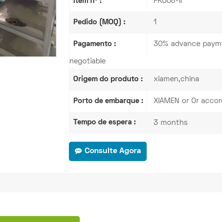
Item nº :
FK008-II
Pedido (MOQ) :
1
Pagamento :
30% advance payme
negotiable
Origem do produto :
xiamen,china
Porto de embarque :
XIAMEN or Or accor
Tempo de espera :
3 months
Consulte Agora