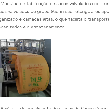
 Máquina de fabricação de sacos valvulados com fund
cos valvulados do grupo Gachn são retangulares ap
ganizado e camadas altas, o que facilita o transpo
canizados e o armazenamento.
 A válvula de enchimento dos sacos da Gachn Group 