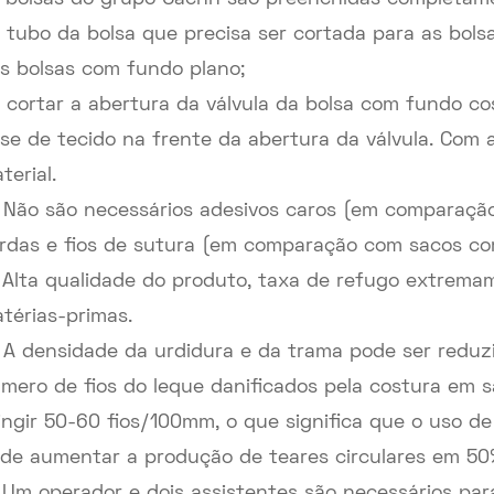
 tubo da bolsa que precisa ser cortada para as bol
s bolsas com fundo plano;
 cortar a abertura da válvula da bolsa com fundo co
se de tecido na frente da abertura da válvula. Com 
terial.
 Não são necessários adesivos caros (em comparaç
rdas e fios de sutura (em comparação com sacos co
 Alta qualidade do produto, taxa de refugo extrem
térias-primas.
 A densidade da urdidura e da trama pode ser redu
mero de fios do leque danificados pela costura em 
ingir 50-60 fios/100mm, o que significa que o uso d
de aumentar a produção de teares circulares em 50
 Um operador e dois assistentes são necessários pa