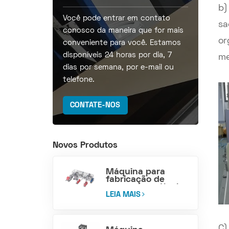
b)
Você pode entrar em contato
sa
conosco da maneira que for mais
or
conveniente para você. Estamos
disponíveis 24 horas por dia, 7
me
dias por semana, por e-mail ou
telefone.
CONTATE-NOS
Novos Produtos
Máquina para
fabricação de
sacos com válvula
e fundo em bloco
LEIA MAIS
de polipropileno
tecido
C)